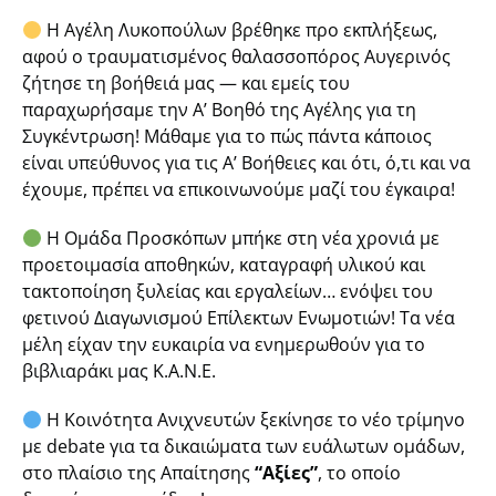
Η Αγέλη Λυκοπούλων
βρέθηκε προ εκπλήξεως,
αφού ο τραυματισμένος θαλασσοπόρος
Αυγερινός
ζήτησε τη βοήθειά μας — και εμείς του
παραχωρήσαμε την Α’ Βοηθό της Αγέλης για τη
Συγκέντρωση! Μάθαμε για το πώς πάντα κάποιος
είναι υπεύθυνος για τις Α’ Βοήθειες και ότι, ό,τι και να
έχουμε, πρέπει να επικοινωνούμε μαζί του έγκαιρα!
Η Ομάδα Προσκόπων
μπήκε στη νέα χρονιά με
προετοιμασία αποθηκών, καταγραφή υλικού και
τακτοποίηση ξυλείας και εργαλείων… ενόψει του
φετινού
Διαγωνισμού Επίλεκτων Ενωμοτιών
! Τα νέα
μέλη είχαν την ευκαιρία να ενημερωθούν για το
βιβλιαράκι μας
Κ.Α.Ν.Ε.
Η Κοινότητα Ανιχνευτών
ξεκίνησε το νέο τρίμηνο
με
debate
για τα δικαιώματα των ευάλωτων ομάδων,
στο πλαίσιο της Απαίτησης
“Αξίες”
, το οποίο