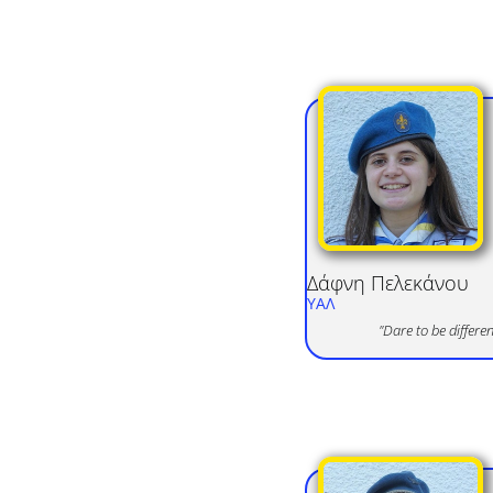
Δάφνη
Πελεκάνου
ΥΑΛ
"Dare to be differen