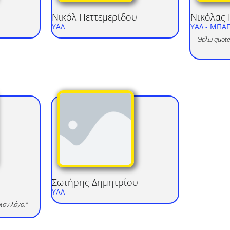
Νικόλ
Πεττεμερίδου
Νικόλας
ΥΑΛ
ΥΑΛ
- ΜΠΑΓ
-Θέλω quote 
Σωτήρης
Δημητρίου
ΥΑΛ
ιον λόγο."