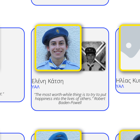
Ηλίας
Κυ
Ελένη
Κάτση
ΥΑΛ
ΥΑΛ
t."
"The most worth-while thing is to try to put
happiness into the lives of others." Robert
Baden-Powell