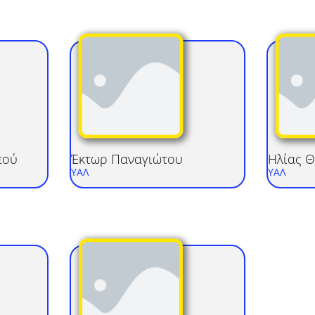
εού
Έκτωρ
Παναγιώτου
Ηλίας
Θ
ΥΑΛ
ΥΑΛ