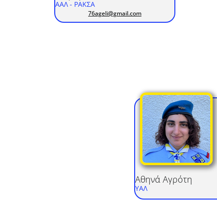
ΑΑΛ
- ΡΑΚΣΑ
76ageli@gmail.com
Αθηνά
Αγρότη
ΥΑΛ