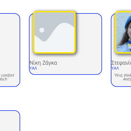
Νίκη
Ζάγκα
Στεφανί
ΥΑΛ
ΥΑΛ
r comfort
"First, thi
alsch
And f