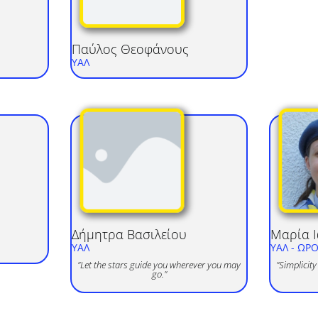
Παύλος
Θεοφάνους
ΥΑΛ
Δήμητρα
Βασιλείου
Μαρία
Ι
ΥΑΛ
ΥΑΛ
- ΩΡ
"Let the stars guide you wherever you may
"Simplicity
go."