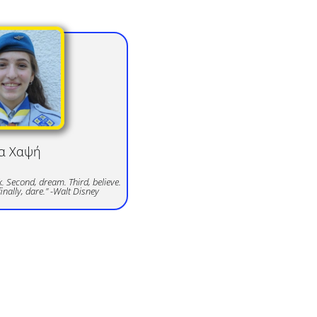
α
Χαψή
nk. Second, dream. Third, believe.
inally, dare." -Walt Disney