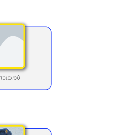
πριανού