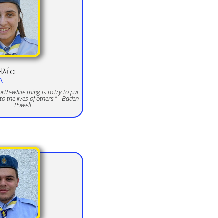
λία
Α
th-while thing is to try to put
o the lives of others." - Baden
Powell