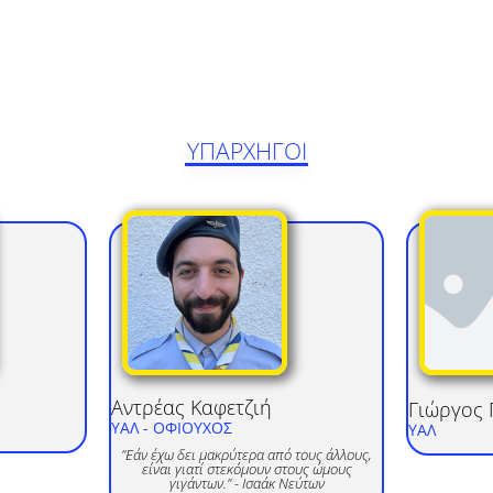
ΥΠΑΡΧΗΓΟΙ
Αντρέας
Καφετζιή
Γιώργος
ΥΑΛ
- ΟΦΙΟΥΧΟΣ
ΥΑΛ
"Εάν έχω δει μακρύτερα από τους άλλους,
είναι γιατί στεκόμουν στους ώμους
γιγάντων." - Ισαάκ Νεύτων