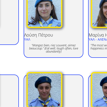
Λούση
Πέτρου
Μαρίνα
Η
ΥΑΛ
ΥΑΛ
- ΑΛΕΝ
"Mangez bien, riez souvent, aimez
"The most wor
beaucoup." (Eat well, laugh often, love
happiness int
abundantly)