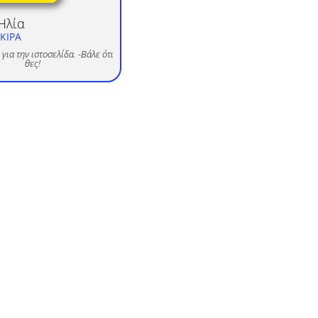
Ηλία
ΚΙΡΑ
για την ιστοσελίδα. -Βάλε ότι
θες!