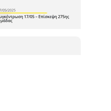
7/05/2025
υγκέντρωση 17/05 – Επίσκεψη 275ης
μάδας
7/04/2025
ορτασμοί Αγίου Γεωργίου, Λεμεσός 26-
7/04