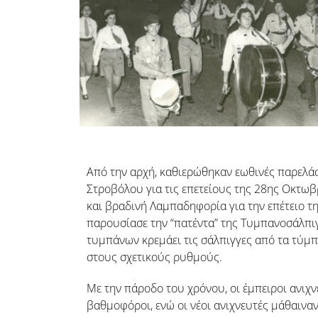
Από την αρχή, καθιερώθηκαν εωθινές παρελά
Στροβόλου για τις επετείους της 28ης Οκτωβ
και βραδινή Λαμπαδηφορία για την επέτειο τ
παρουσίασε την “πατέντα” της Τυμπανοσάλπι
τυμπάνων κρεμάει τις σάλπιγγες από τα τύμπ
στους σχετικούς ρυθμούς.
Με την πάροδο του χρόνου, οι έμπειροι ανιχν
βαθμοφόροι, ενώ οι νέοι ανιχνευτές μάθαινα