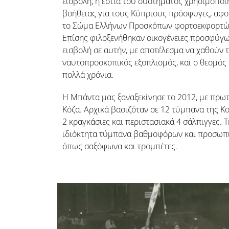
εισβολή, η εστία του συστήματος χρησιμοπο
βοήθειας για τους Κύπριους πρόσφυγες, αφο
το Σώμα Ελλήνων Προσκόπων φορτοεκφορτώθ
Επίσης φιλοξενήθηκαν οικογένειες προσφύγων
εισβολή σε αυτήν, με αποτέλεσμα να χαθούν τ
ναυτοπροσκοπικός εξοπλισμός, και ο θεσμός 
πολλά χρόνια.
Η Μπάντα μας ξαναξεκίνησε το 2012, με πρωτ
Κόζα. Αρχικά βασιζόταν σε 12 τύμπανα της Κο
2 κραγκάσιες και περιστασιακά 4 σάλπιγγες. 
ιδιόκτητα τύμπανα βαθμοφόρων και προσωπι
όπως σαξόφωνα και τρομπέτες.