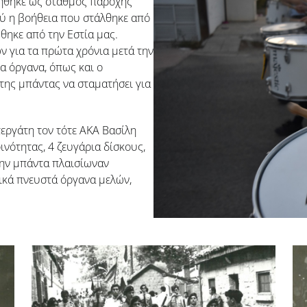
ιήθηκε ως σταθμός παροχής
ύ η βοήθεια που στάλθηκε από
ηκε από την Εστία μας.
 για τα πρώτα χρόνια μετά την
α όργανα, όπως και ο
της μπάντας να σταματήσει για
εργάτη τον τότε ΑΚΑ Βασίλη
ινότητας, 4 ζευγάρια δίσκους,
Την μπάντα πλαισίωναν
κά πνευστά όργανα μελών,