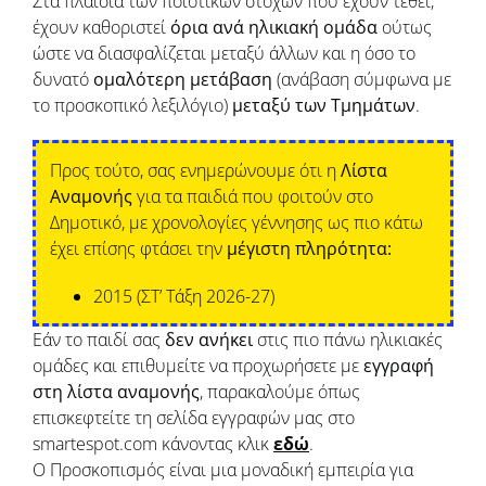
Στα πλαίσια των ποιοτικών στόχων που έχουν τεθεί,
έχουν καθοριστεί
όρια ανά ηλικιακή ομάδα
ούτως
ώστε να διασφαλίζεται μεταξύ άλλων και η όσο το
δυνατό
ομαλότερη μετάβαση
(ανάβαση σύμφωνα με
το προσκοπικό λεξιλόγιο)
μεταξύ των Τμημάτων
.
Προς τούτο, σας ενημερώνουμε ότι η
Λίστα
Αναμονής
για τα παιδιά που φοιτούν στο
Δημοτικό, με χρονολογίες γέννησης ως πιο κάτω
έχει επίσης φτάσει την
μέγιστη πληρότητα:
2015 (ΣΤ’ Τάξη 2026-27)
Εάν το παιδί σας
δεν ανήκει
στις πιο πάνω ηλικιακές
ομάδες και επιθυμείτε να προχωρήσετε με
εγγραφή
στη λίστα αναμονής
, παρακαλούμε όπως
επισκεφτείτε τη σελίδα εγγραφών μας στο
smartespot.com κάνοντας
κλικ
εδώ
.
Ο Προσκοπισμός είναι μια μοναδική εμπειρία για