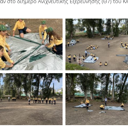
αν στο διήμερο Ανιχνευτικής Εξερεύνησης (Θ7) του Κ