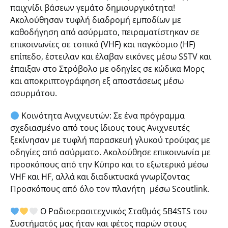
παιχνίδι βάσεων γεμάτο δημιουργικότητα!
Ακολούθησαν τυφλή διαδρομή εμποδίων με
καθοδήγηση από ασύρματο, πειραματίστηκαν σε
επικοινωνίες σε τοπικό (VHF) και παγκόσμιο (HF)
επίπεδο, έστειλαν και έλαβαν εικόνες μέσω SSTV και
έπαιξαν στο Στρόβολο με οδηγίες σε κώδικα Μορς
και αποκριπτογράφηση εξ αποστάσεως μέσω
ασυρμάτου.
Κοινότητα Ανιχνευτών
: Σε ένα πρόγραμμα
σχεδιασμένο από τους ίδιους τους Ανιχνευτές
ξεκίνησαν με τυφλή παρασκευή γλυκού τρούφας με
οδηγίες από ασύρματο. Ακολούθησε επικοινωνία με
προσκόπους από την Κύπρο και το εξωτερικό μέσω
VHF και HF, αλλά και διαδικτυακά γνωρίζοντας
Προσκόπους από όλο τον πλανήτη μέσω Scoutlink.
Ο
Ραδιοερασιτεχνικός Σταθμός 5B4STS
του
Συστήματός μας ήταν και φέτος παρών στους