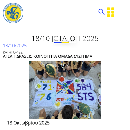
18/10 JOTA JOTI 2025
18/10/2025
ΚΑΤΗΓΟΡΙΕΣ:
ΑΓΕΛΗ
ΔΡΑΣΕΙΣ
ΚΟΙΝΟΤΗΤΑ
ΟΜΑΔΑ
ΣΥΣΤΗΜΑ
18 Οκτωβρίου 2025