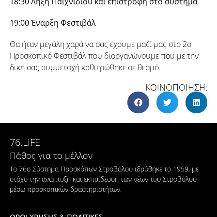
18:30 Λήξη Παιχνιδιού και επιστροφή στο σύστημα
19:00 Έναρξη Φεστιβάλ
Θα ήταν μεγάλη χαρά να σας έχουμε μαζί μας στο 2o
Προσκοπικό Φεστιβάλ που διοργανώνουμε που με την
δική σας συμμετοχή καθιερώθηκε σε θεσμό.
ΚΟΙΝΟΠΟΙΗΣΗ:
76.LIFE
Πάθος για το μέλλον
Το 76ο Σύστημα Προσκόπων Στροβόλου ιδρύθηκε το 1959, με
στόχο την ανάπτυξη και εκπαίδευση των νέων του Στροβόλου
μέσω προσκοπικών δραστηριοτήτων.