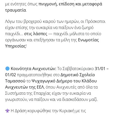
με ενότητες όπως
πνιγμονή, επίδεση και μεταφορά
τραυματία
.
Λόγω του βροχερού καιρού των ημερών, οι Πρόσκοποι
είχαν επίσης την ευκαιρία να παίξουν ένα ζωηρό
παιχνίδι…
στις λάσπες
— παιχνίδι μάλιστα το οποίο
οργάνωσαν και επεξήγησαν τα μέλη της
Ενωμοτίας
Υπηρεσίας
!
Κοινότητα Ανιχνευτών:
Το Σαββατοκύριακο
31/01 –
01/02
πραγματοποιήθηκε στο
Δημοτικό Σχολείο
Ταμασσού
το
Ψυχαγωγικό Διήμερο του Κλάδου
Ανιχνευτών της ΕΕΛ
, όπου Ανιχνευτές από όλα τα
Συστήματα της Επαρχίας είχαν την ευκαιρία να
γνωριστούν, να παίξουν και να διασκεδάσουν μαζί.
Η Δράση κορυφώθηκε την Κυριακή με τις