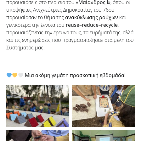
παρουσιάσεις στο πλαίσιο του
«Μαίανδρος Ι»
, όπου οι
υποψήφιες Ανιχνεύτριες Δημοκρατίας του 76ου
παρουσίασαν το θέμα της
ανακύκλωσης ρούχων
και
γενικότερα την έννοια του
reuse–reduce–recycle
,
παρουσιάζοντας την έρευνά τους, τα ευρήματά της, αλλά
και τις ενημερώσεις που πραγματοποίησαν στα μέλη του
Συστήματός μας.
Μια ακόμη γεμάτη προσκοπική εβδομάδα!