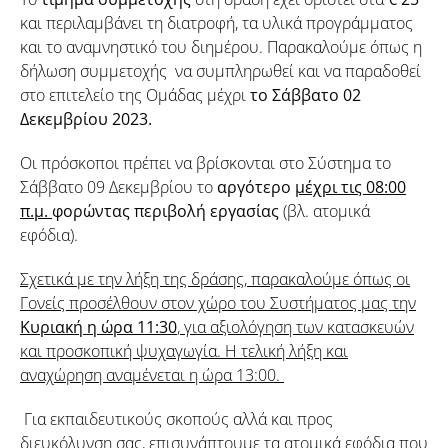
και περιλαμβάνει τη διατροφή, τα υλικά προγράμματος
και το αναμνηστικό του διημέρου. Παρακαλούμε όπως η
δήλωση συμμετοχής να συμπληρωθεί και να παραδοθεί
στο επιτελείο της Ομάδας μέχρι
το Σάββατο 02
Δεκεμβρίου 2023.
Οι πρόσκοποι πρέπει να βρίσκονται στο Σύστημα το
Σάββατο 09 Δεκεμβρίου το
αργότερο
μέχρι τις 08:
00
π.μ.
φορώντας περιβολή εργασίας
(βλ. ατομικά
εφόδια).
Σχετικά με την λήξη της δράσης, παρακαλούμε όπως οι
Γονείς προσέλθουν στον χώρο του Συστήματος μας την
Κυριακή η ώρα 11:30
, για αξιολόγηση των κατασκευών
και προσκοπική ψυχαγωγία. Η τελική λήξη και
αναχώρηση αναμένεται η ώρα 13:00.
Για εκπαιδευτικούς σκοπούς αλλά και προς
διευκόλυνση σας, επισυνάπτουμε τα ατομικά εφόδια που