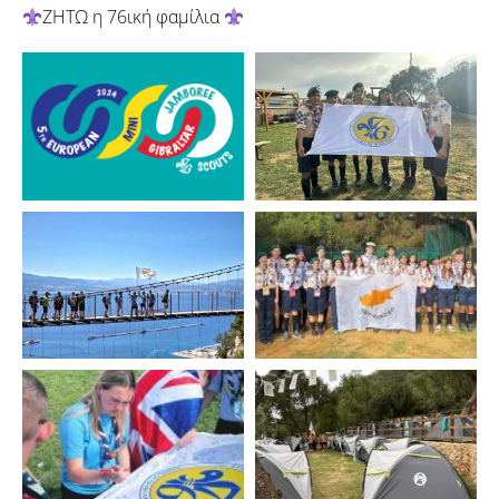
ΖΗΤΩ η 76ική φαμίλια