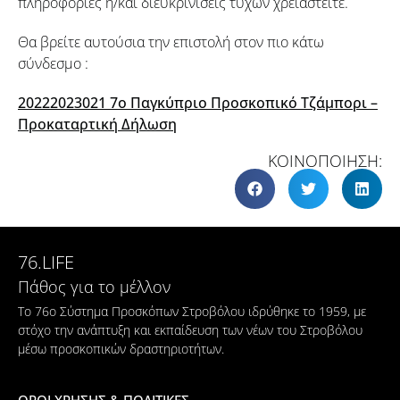
πληροφορίες ή/και διευκρινίσεις τυχών χρειαστείτε.
Θα βρείτε αυτούσια την επιστολή στον πιο κάτω
σύνδεσμο :
20222023021 7ο Παγκύπριο Προσκοπικό Τζάμπορι –
Προκαταρτική Δήλωση
ΚΟΙΝΟΠΟΙΗΣΗ:
76.LIFE
Πάθος για το μέλλον
Το 76ο Σύστημα Προσκόπων Στροβόλου ιδρύθηκε το 1959, με
στόχο την ανάπτυξη και εκπαίδευση των νέων του Στροβόλου
μέσω προσκοπικών δραστηριοτήτων.