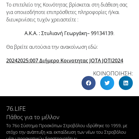
Το επιτελείο της Κοινότητας βρίσκεται στη διάθεση σας
για οποιεσδήποτε επιπρόσθετες πληροφορίες ή/και
διευκρινίσεις τυχόν χρειαστείτε :
Α.Κ.Α. : Στυλιανή Γεωργάκη– 99134139
.
Θα βρείτε αυτούσια την ανακοίνωση εδώ:
20242025:007 Διήμερο Κοινοτητας JOTA JOTI2024
ΚΟΙΝΟΠΟΙΗΣΗ:
76.LIFE
Πάθος για το μέλλον
Το 76ο Σύστημα Προσκόπων Στροβόλου ιδρύθηκε το 1959, με
στόχο την ανάπτυξη και εκπαίδευση των νέων του Στροβόλου
μέσω προσκοπικών δραστηριοτήτων.