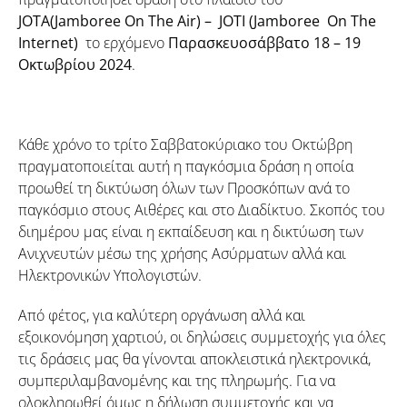
JOTA
(
Jamboree
On
The
Air
) –
JOTI
(
Jamboree
On
The
Internet
)
το ερχόμενο
Παρασκευοσάββατο 18 – 19
Οκτωβρίου 2024
.
Κάθε χρόνο το τρίτο Σαββατοκύριακο του Οκτώβρη
πραγματοποιείται αυτή η παγκόσμια δράση η οποία
προωθεί τη δικτύωση όλων των Προσκόπων ανά το
παγκόσμιο στους Αιθέρες και στο Διαδίκτυο. Σκοπός του
διημέρου μας είναι η εκπαίδευση και η δικτύωση των
Ανιχνευτών μέσω της χρήσης Ασύρματων αλλά και
Ηλεκτρονικών Υπολογιστών.
Από φέτος, για καλύτερη οργάνωση αλλά και
εξοικονόμηση χαρτιού, οι δηλώσεις συμμετοχής για όλες
τις δράσεις μας θα γίνονται αποκλειστικά ηλεκτρονικά,
συμπεριλαμβανομένης και της πληρωμής. Για να
ολοκληρωθεί όμως η δήλωση συμμετοχής και να