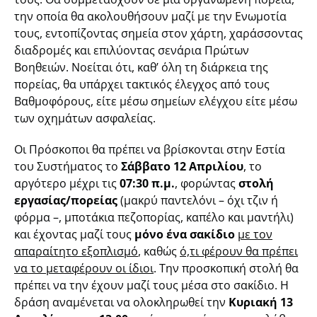
την οποία θα ακολουθήσουν μαζί με την Ενωμοτία
τους, εντοπίζοντας σημεία στον χάρτη, χαράσσοντας
διαδρομές και επιλύοντας σενάρια Πρώτων
Βοηθειών. Νοείται ότι, καθ’ όλη τη διάρκεια της
πορείας, θα υπάρχει τακτικός έλεγχος από τους
Βαθμοφόρους, είτε μέσω σημείων ελέγχου είτε μέσω
των οχημάτων ασφαλείας.
Οι Πρόσκοποι θα πρέπει να βρίσκονται στην Εστία
του Συστήματος το
Σάββατο 12 Απριλίου
, το
αργότερο μέχρι τις
07:30 π.μ.
, φορώντας
στολή
εργασίας/πορείας
(μακρύ παντελόνι – όχι τζιν ή
φόρμα –, μποτάκια πεζοπορίας, καπέλο και μαντήλι)
και έχοντας μαζί τους
μόνο ένα σακίδιο
με τον
απαραίτητο εξοπλισμό
, καθώς
ό,τι φέρουν θα πρέπει
να το μεταφέρουν οι ίδιοι
. Την προσκοπική στολή θα
πρέπει να την έχουν μαζί τους μέσα στο σακίδιο. Η
δράση αναμένεται να ολοκληρωθεί την
Κυριακή 13