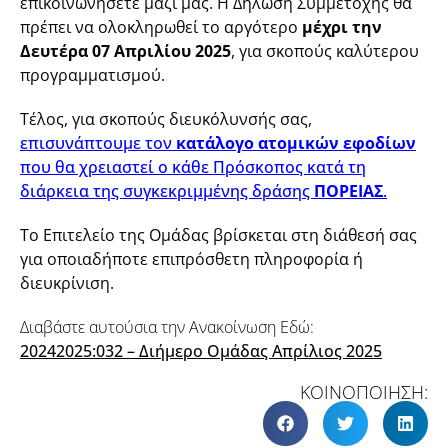
επικοινωνήσετε μαζί μας. Η Δήλωση Συμμετοχής θα
πρέπει να ολοκληρωθεί το αργότερο
μέχρι την
Δευτέρα 07 Απριλίου 2025
, για σκοπούς καλύτερου
προγραμματισμού.
Τέλος, για σκοπούς διευκόλυνσής σας,
επισυνάπτουμε τον
κατάλογο ατομικών εφοδίων
που θα χρειαστεί ο κάθε Πρόσκοπος κατά τη
διάρκεια της συγκεκριμμένης δράσης
ΠΟΡΕΙΑΣ
.
Το Επιτελείο της Ομάδας βρίσκεται στη διάθεσή σας
για οποιαδήποτε επιπρόσθετη πληροφορία ή
διευκρίνιση.
Διαβάστε αυτούσια την Ανακοίνωση Εδώ:
20242025:032 – Διήμερο Ομάδας Απρίλιος 2025
ΚΟΙΝΟΠΟΙΗΣΗ: