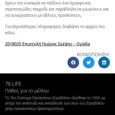
έχουν την ευκαιρία να παίξουν ένα όμορφο και
περιπετειώδες παιχνίδι και παράλληλα να γνωρίσουν και
να συνεργαστούν με άλλους προσκόπους.
Για περισσότερες πληροφορίες διαβάστε το αρχείο πιο
κάτω :
2018025 Επιστολή Ημέρας Σκέψης – Ομάδα
ΚΟΙΝΟΠΟΙΗΣΗ:
76.LIFE
Πάθος για το μέλλον
Το 76ο Σύστημα Προσκόπων Στροβόλου ιδρύθηκε το 1959, με
στόχο την ανάπτυξη και εκπαίδευση των νέων του Στροβόλου
μέσω προσκοπικών δραστηριοτήτων.