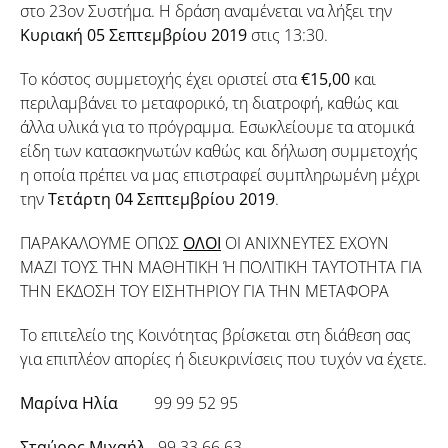
στο 23ον Συστήμα. Η δράση αναμένεται να λήξει την
Κυριακή 05 Σεπτεμβρίου 2019
στις 13:30.
Το κόστος συμμετοχής έχει οριστεί στα
€15,00
και
περιλαμβάνει το μεταφορικό, τη διατροφή, καθώς και
άλλα υλικά για το πρόγραμμα. Εσωκλείουμε τα ατομικά
είδη των κατασκηνωτών καθώς και δήλωση συμμετοχής
η οποία πρέπει να μας επιστραφεί συμπληρωμένη μέχρι
την
Τετάρτη 04 Σεπτεμβρίου 2019
.
ΠΑΡΑΚΑΛΟΥΜΕ ΟΠΩΣ
ΟΛΟΙ
ΟΙ ΑΝΙΧΝΕΥΤΕΣ ΕΧΟΥΝ
ΜΑΖΙ ΤΟΥΣ ΤΗΝ ΜΑΘΗΤΙΚΗ Ή ΠΟΛΙΤΙΚΗ ΤΑΥΤΟΤΗΤΑ ΓΙΑ
ΤΗΝ ΕΚΔΟΣΗ ΤΟΥ ΕΙΣΗΤΗΡΙΟΥ ΓΙΑ ΤΗΝ ΜΕΤΑΦΟΡΑ
Το επιτελείο της Κοινότητας βρίσκεται στη διάθεση σας
για επιπλέον απορίες ή διευκρινίσεις που τυχόν να έχετε.
Μαρίνα Ηλία
99 99 52 95
Σταύρος Μιχαήλ
99 33 66 63