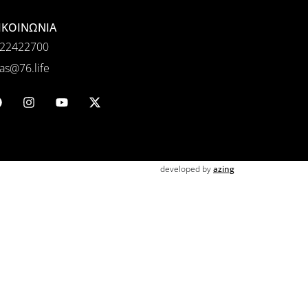
ΙΚΟΙΝΩΝΙΑ
22422700
as@76.life
developed by
azing