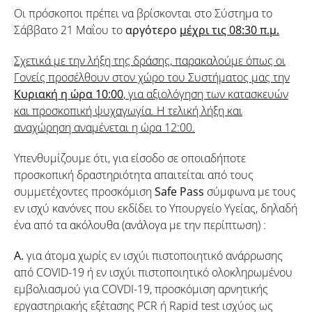
Οι πρόσκοποι πρέπει να βρίσκονται στο Σύστημα το
Σάββατο 21 Μαΐου το
αργότερο
μέχρι τις 08:
30 π.μ.
Σχετικά με την λήξη της δράσης, παρακαλούμε όπως οι
Γονείς προσέλθουν στον χώρο του Συστήματος μας την
Κυριακή η ώρα 10:00
, για αξιολόγηση των κατασκευών
και προσκοπική ψυχαγωγία. Η τελική λήξη και
αναχώρηση αναμένεται η ώρα 12:00.
Υπενθυμίζουμε ότι, για είσοδο σε οποιαδήποτε
προσκοπική δραστηριότητα απαιτείται από τους
συμμετέχοντες προσκόμιση
Safe Pass
σύμφωνα με τους
εν ισχύ κανόνες που εκδίδει το Υπουργείο Υγείας, δηλαδή
ένα από τα ακόλουθα (ανάλογα με την περίπτωση) :
Α.
για άτομα χωρίς εν ισχύι πιστοποιητικό ανάρρωσης
από COVID-19 ή εν ισχύι πιστοποιητικό ολοκληρωμένου
εμβολιασμού για COVDI-19, προσκόμιση αρνητικής
εργαστηριακής εξέτασης PCR ή Rapid test ισχύος ως