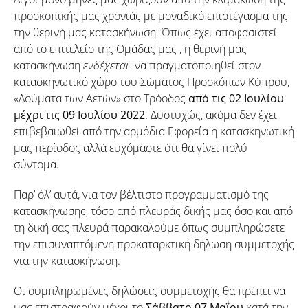
προσκοπικής μας χρονιάς με μοναδικό επιστέγασμα της
την θερινή μας κατασκήνωση. Όπως έχει αποφασιστεί
από το επιτελείο της Ομάδας μας , η θερινή μας
κατασκήνωση
ενδέχεται
να πραγματοποιηθεί στον
κατασκηνωτικό χώρο του Σώματος Προσκόπων Κύπρου,
«Λούματα των Αετών» στο Τρόοδος
από τις 02 Ιουλίου
μέχρι τις 09 Ιουλίου 2022
. Δυστυχώς, ακόμα δεν έχει
επιβεβαιωθεί από την αρμόδια Εφορεία η κατασκηνωτική
μας περίοδος αλλά ευχόμαστε ότι θα γίνει πολύ
σύντομα.
Παρ’ όλ’ αυτά, για τον βέλτιστο προγραμματισμό της
κατασκήνωσης, τόσο από πλευράς δικής μας όσο και από
τη δική σας πλευρά παρακαλούμε όπως συμπληρώσετε
την επισυναπτόμενη προκαταρκτική δήλωση συμμετοχής
για την κατασκήνωση.
Οι συμπληρωμένες δηλώσεις συμμετοχής θα πρέπει να
μας επιστραφούν μέχρι το
Σάββατο 07 Μαΐου
κατά την