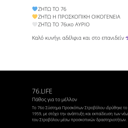
ΖΗΤΩ ΤΟ 76
ΖΗΤΩ Η ΠΡΟΣΚΟΠΙΚΗ ΟΙΚΟΓΕΝΕΙΑ
ΖΗΤΩ ΤΟ 76ικο ΑΥΡΙΟ
Καλό κυνήγι αδέλφια και στο επανιδείν
76.LIFE
Πάθος για το μέλλον
Το 76ο Σύστημα Προσκόπων Στροβόλου ιδρύθηκε το
1959, με στόχο την ανάπτυξη και εκπαίδευση των νέ
του Στροβόλου μέσω προσκοπικών δραστηριοτήτων.