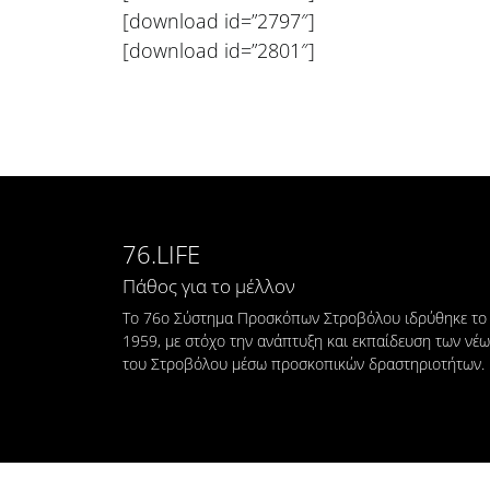
[download id=”2797″]
[download id=”2801″]
76.LIFE
Πάθος για το μέλλον
Το 76ο Σύστημα Προσκόπων Στροβόλου ιδρύθηκε το
1959, με στόχο την ανάπτυξη και εκπαίδευση των νέ
του Στροβόλου μέσω προσκοπικών δραστηριοτήτων.