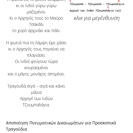
κι οι Ινδοί γύρω γύρω
μαζεμένοι.
κλικ για μεγένθυνση
Κι ο Αρχηγός τους το Μαύρο
Τσακάλι
το χορό αρχινάει και πάλι.
Η φωτιά πια τη λάμψη έχει χάσει
κι ο Αρχηγός τους πηγαίνει να
πλαγιάσει.
Οι Ινδοί φεύγουν τώρα
κουρασμένοι
και ο μάγος μονάχος απομένει.
Τραγουδά σιγά – σιγά και κάνει
μάγια
Αρχηγέ των Ινδών
Τζουμπαλάγια.
Αποποίηση Πνευματικών Δικαιωμάτων για Προσκοπικά
Τραγούδια