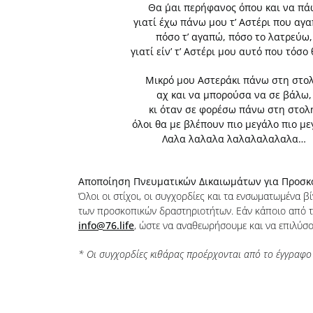
Θα ΄μαι περήφανος όπου και να πά
γιατί έχω πάνω μου τ’ Αστέρι που αγ
πόσο τ’ αγαπώ, πόσο το λατρεύω,
γιατί είν’ τ’ Αστέρι μου αυτό που τόσο
Μικρό μου Αστεράκι πάνω στη στολ
αχ και να μπορούσα να σε βάλω,
κι όταν σε φορέσω πάνω στη στολ
όλοι θα με βλέπουν πιο μεγάλο πιο με
Λαλα λαλαλα λαλαλαλαλαλα…
Αποποίηση Πνευματικών Δικαιωμάτων για Προσκ
Όλοι οι στίχοι, οι συγχορδίες και τα ενσωματωμένα β
των προσκοπικών δραστηριοτήτων. Εάν κάποιο από τα
info@76.life
, ώστε να αναθεωρήσουμε και να επιλύσ
* Οι συγχορδίες κιθάρας προέρχονται από το έγγραφο 