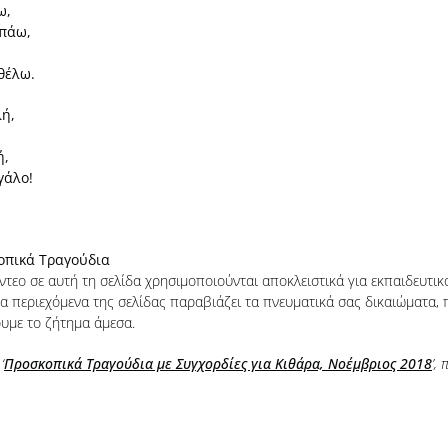
ω,
απάω,
 θέλω.
ή,
ή,
γάλο!
οπικά Τραγούδια
ίντεο σε αυτή τη σελίδα χρησιμοποιούνται αποκλειστικά για εκπαιδευτι
 περιεχόμενα της σελίδας παραβιάζει τα πνευματικά σας δικαιώματα, 
ουμε το ζήτημα άμεσα.
‘
Προσκοπικά Τραγούδια με Συγχορδίες για Κιθάρα, Νοέμβριος 2018
’,