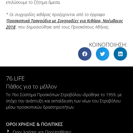
επιλύσουμε το ζήτημα άμεσα.
* Οι συγχορδίες κιθάρας προέρχονται από το έγγραφο
‘
Προσκοπικά Τραγούδια με Συγχορδίες για Κιθάρα, Νοέμβριος
2018
’, που δημοσιεύθηκε από τους Προσκόπους Αθήνας.
ΚΟΙΝΟΠΟΙΗΣΗ:
76.LIFE
Πάθος για το μέλλον
Το 76ο Σύστημα Προσκόπων Στροβόλου ιδρύθηκε το 1959, με
στόχο την ανάπτυξη και εκπαίδευση των νέων του Στροβόλου
μέσω προσκοπικών δραστηριοτήτων.
ΟΡΟΙ ΧΡΗΣΗΣ & ΠΟΛΙΤΙΚΕΣ
Όροι Χρήσης και Προϋποθέσεις