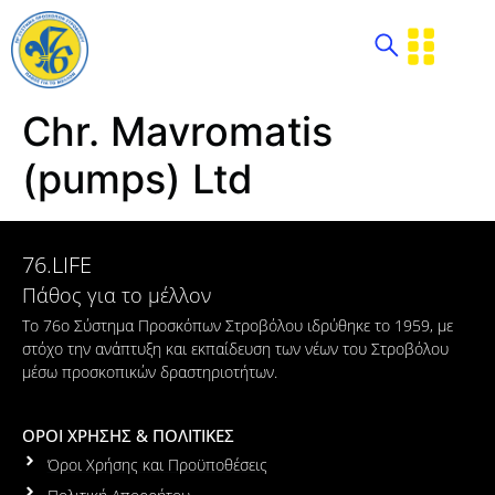
Chr. Mavromatis
(pumps) Ltd
76.LIFE
Πάθος για το μέλλον
Το 76ο Σύστημα Προσκόπων Στροβόλου ιδρύθηκε το 1959, με
στόχο την ανάπτυξη και εκπαίδευση των νέων του Στροβόλου
μέσω προσκοπικών δραστηριοτήτων.
ΟΡΟΙ ΧΡΗΣΗΣ & ΠΟΛΙΤΙΚΕΣ
Όροι Χρήσης και Προϋποθέσεις