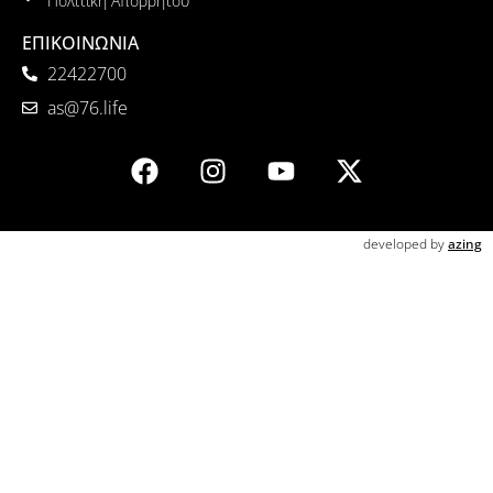
Πολιτική Απορρήτου
ΕΠΙΚΟΙΝΩΝΙΑ
22422700
as@76.life
developed by
azing