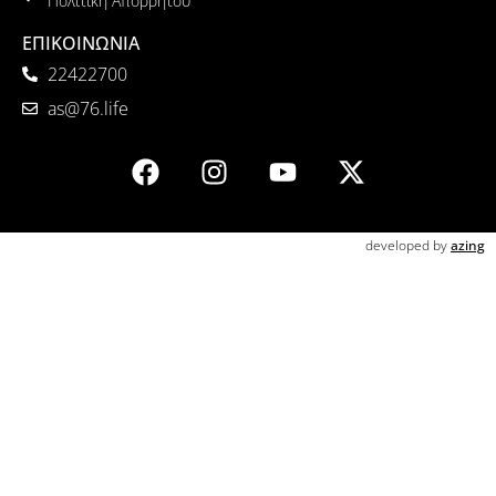
Πολιτική Απορρήτου
ΕΠΙΚΟΙΝΩΝΙΑ
22422700
as@76.life
developed by
azing