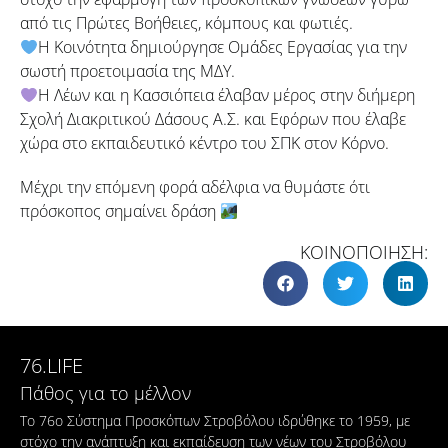
από τις Πρώτες Βοήθειες, κόμπους και φωτιές.
Η Κοινότητα δημιούργησε Ομάδες Εργασίας για την
σωστή προετοιμασία της ΜΔΥ.
Η Λέων και η Κασσιόπεια έλαβαν μέρος στην διήμερη
Σχολή Διακριτικού Δάσους Α.Σ. και Εφόρων που έλαβε
χώρα στο εκπαιδευτικό κέντρο του ΣΠΚ στον Κόρνο.
Μέχρι την επόμενη φορά αδέλφια να θυμάστε ότι
πρόσκοπος σημαίνει δράση
ΚΟΙΝΟΠΟΙΗΣΗ:
76.LIFE
Πάθος για το μέλλον
Το 76ο Σύστημα Προσκόπων Στροβόλου ιδρύθηκε το 1959, με
στόχο την ανάπτυξη και εκπαίδευση των νέων του Στροβόλου