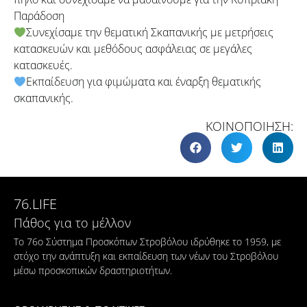
Παράδοση
Συνεχίσαμε την θεματική Σκαπανικής με μετρήσεις
κατασκευών και μεθόδους ασφάλειας σε μεγάλες
κατασκευές.
Εκπαίδευση για φιμώματα και έναρξη θεματικής
σκαπανικής.
ΚΟΙΝΟΠΟΙΗΣΗ:
76.LIFE
Πάθος για το μέλλον
Το 76ο Σύστημα Προσκόπων Στροβόλου ιδρύθηκε το 1959, με
στόχο την ανάπτυξη και εκπαίδευση των νέων του Στροβόλου
μέσω προσκοπικών δραστηριοτήτων.