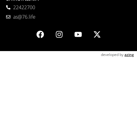
22422700
as@76.life
developed by
azing