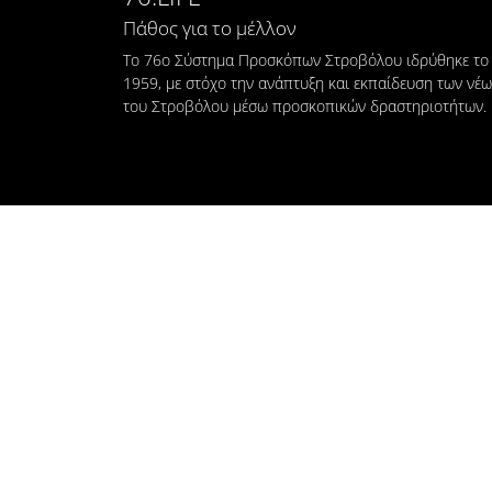
Πάθος για το μέλλον
Το 76ο Σύστημα Προσκόπων Στροβόλου ιδρύθηκε το
1959, με στόχο την ανάπτυξη και εκπαίδευση των νέ
του Στροβόλου μέσω προσκοπικών δραστηριοτήτων.