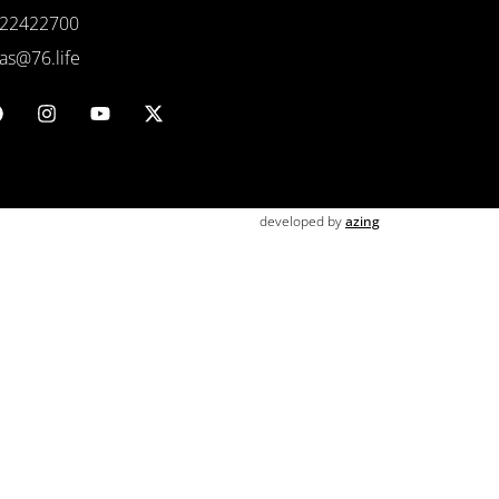
22422700
as@76.life
developed by
azing