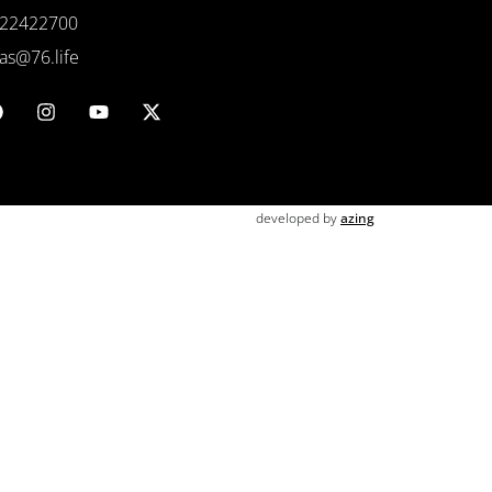
22422700
as@76.life
developed by
azing