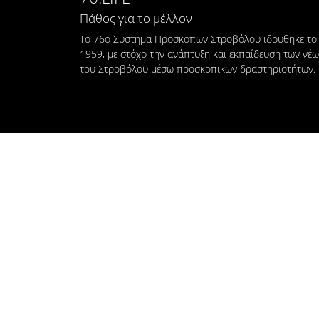
Πάθος για το μέλλον
Το 76ο Σύστημα Προσκόπων Στροβόλου ιδρύθηκε το
1959, με στόχο την ανάπτυξη και εκπαίδευση των νέ
του Στροβόλου μέσω προσκοπικών δραστηριοτήτων.