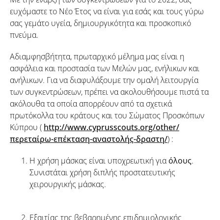
ευχόμαστε το Νέο Έτος να είναι για εσάς και τους γύρω
σας γεμάτο υγεία, δημιουργικότητα και προσκοπικό
πνεύμα.
Αδιαμφησβήτητα, πρωταρχικό μέλημα μας είναι η
ασφάλεια και προστασία των Μελών μας, ενήλικων και
ανήλικων. Για να διαφυλάξουμε την ομαλή λειτουργία
των συγκεντρώσεων, πρέπει να ακολουθήσουμε πιστά τα
ακόλουθα τα οποία απορρέουν από τα σχετικά
πρωτόκολλα του κράτους και του Σώματος Προσκόπων
Κύπρου (
http://www.cyprusscouts.org/other/
περεταίρω-επέκταση-αναστολής-δραστη/
) :
Η χρήση μάσκας είναι υποχρεωτική για
όλους
.
Συνιστάται χρήση διπλής προστατευτικής
χειρουργικής μάσκας.
Εξαιτίας της βεβαρημένης επιδημιολογικής