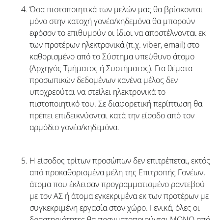
Όσα πιστοποιητικά των μελών μας θα βρίσκονται
μόνο στην κατοχή γονέα/κηδεμόνα θα μπορούν
εφόσον το επιθυμούν οι ίδιοι να αποστέλνονται εκ
των προτέρων ηλεκτρονικά (π.χ. viber, email) στο
καθορισμένο από το Σύστημα υπεύθυνο άτομο
(Αρχηγός Τμήματος ή Συστήματος). Για θέματα
προσωπικών δεδομένων κανένα μέλος δεν
υποχρεούται να στείλει ηλεκτρονικά το
πιστοποιητικό του. Σε διαφορετική περίπτωση θα
πρέπει επιδεικνύονται κατά την είσοδο από τον
αρμόδιο γονέα/κηδεμόνα.
Η είσοδος τρίτων προσώπων δεν επιτρέπεται, εκτός
από προκαθορισμένα μέλη της Επιτροπής Γονέων,
άτομα που έκλεισαν προγραμματισμένο ραντεβού
με τον ΑΣ ή άτομα εγκεκριμένα εκ των προτέρων με
συγκεκριμένη εργασία στον χώρο. Γενικά, όλες οι
δραστηριότητες θα πραγματοποιούνται ΜΟΝΟ από