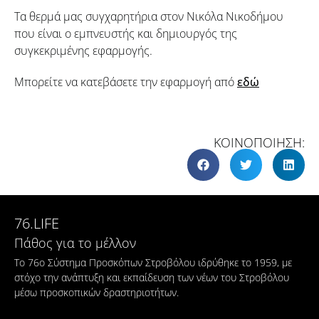
Τα θερμά μας συγχαρητήρια στον Νικόλα Νικοδήμου
που είναι ο εμπνευστής και δημιουργός της
συγκεκριμένης εφαρμογής.
Μπορείτε να κατεβάσετε την εφαρμογή από
εδώ
ΚΟΙΝΟΠΟΙΗΣΗ:
76.LIFE
Πάθος για το μέλλον
Το 76ο Σύστημα Προσκόπων Στροβόλου ιδρύθηκε το 1959, με
στόχο την ανάπτυξη και εκπαίδευση των νέων του Στροβόλου
μέσω προσκοπικών δραστηριοτήτων.