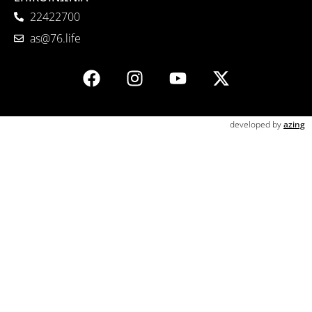
22422700
as@76.life
developed by
azing