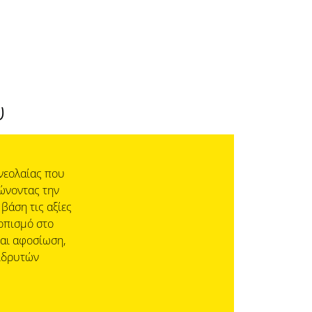
ύ
 νεολαίας που
ώνοντας την
βάση τις αξίες
κοπισμό στο
και αφοσίωση,
 ιδρυτών