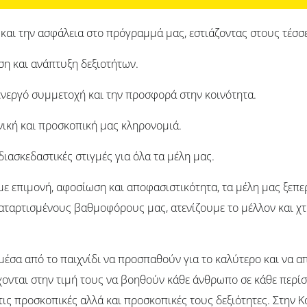
 και την ασφάλεια στο πρόγραμμά μας, εστιάζοντας στους τέσσ
η και ανάπτυξη δεξιοτήτων.
νεργό συμμετοχή και την προσφορά στην κοινότητα.
νική και προσκοπική μας κληρονομιά.
ιασκεδαστικές στιγμές για όλα τα μέλη μας.
 με επιμονή, αφοσίωση και αποφασιστικότητα, τα μέλη μας ξεπε
αταρτισμένους βαθμοφόρους μας, ατενίζουμε το μέλλον και χτ
έσα από το παιχνίδι να προσπαθούν για το καλύτερο και να απ
ται στην τιμή τους να βοηθούν κάθε άνθρωπο σε κάθε περίσ
τις προσκοπικές αλλά και προσκοπικές τους δεξιότητες. Στην Κ