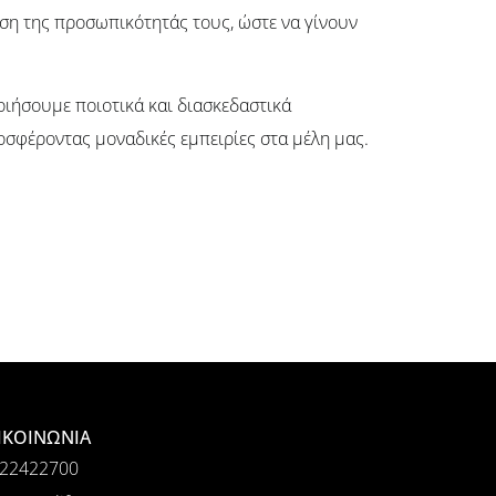
ωση της προσωπικότητάς τους, ώστε να γίνουν
οιήσουμε ποιοτικά και διασκεδαστικά
οσφέροντας μοναδικές εμπειρίες στα μέλη μας.
ΙΚΟΙΝΩΝΙΑ
22422700