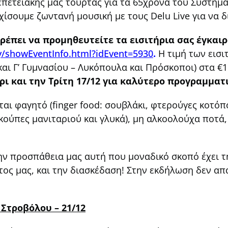
επετειακής μας τούρτας για τα 65χρονα του Συστήματ
χίσουμε ζωντανή μουσική με τους Delu Live για να δ
ρέπει να προμηθευτείτε τα εισιτήρια σας έγκαι
y/showEventInfo.html?idEvent=5930
.
Η τιμή των εισι
 και Γ’ Γυμνασίου – Λυκόπουλα και Πρόσκοποι) στα €1
ρι και την Τρίτη 17/12 για καλύτερο προγραμματ
ται φαγητό (finger food: σουβλάκι, φτερούγες κοτό
ls, κούπες μανιταριού και γλυκά), μη αλκοολούχα ποτά
την προσπάθεια μας αυτή που μοναδικό σκοπό έχει τ
ς μας, και την διασκέδαση! Στην εκδήλωση δεν απα
Στροβόλου – 21/12