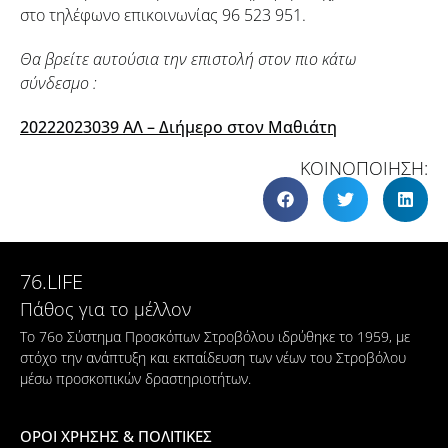
στο τηλέφωνο επικοινωνίας 96 523 951.
Θα βρείτε αυτούσια την επιστολή στον πιο κάτω
σύνδεσμο :
20222023039 ΑΛ – Διήμερο στον Μαθιάτη
ΚΟΙΝΟΠΟΙΗΣΗ:
76.LIFE
Πάθος για το μέλλον
Το 76ο Σύστημα Προσκόπων Στροβόλου ιδρύθηκε το 1959, με
στόχο την ανάπτυξη και εκπαίδευση των νέων του Στροβόλου
μέσω προσκοπικών δραστηριοτήτων.
ΟΡΟΙ ΧΡΗΣΗΣ & ΠΟΛΙΤΙΚΕΣ