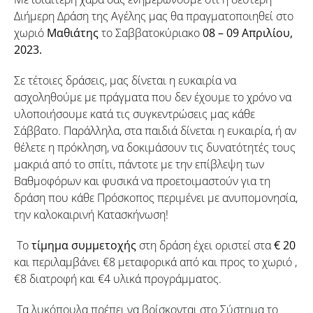
Διήμερη Δράση της Αγέλης μας θα πραγματοποιηθεί στο
χωριό
Μαθιάτης
το Σαββατοκύριακο
08 – 09 Απριλίου,
2023.
Σε τέτοιες δράσεις, μας δίνεται η ευκαιρία να
ασχοληθούμε με πράγματα που δεν έχουμε το χρόνο να
υλοποιήσουμε κατά τις συγκεντρώσεις μας κάθε
Σάββατο. Παράλληλα, στα παιδιά δίνεται η ευκαιρία, ή αν
θέλετε η πρόκληση, να δοκιμάσουν τις δυνατότητές τους
μακριά από το σπίτι, πάντοτε με την επίβλεψη των
Βαθμοφόρων και φυσικά να προετοιμαστούν για τη
δράση που κάθε Πρόσκοπος περιμένει με ανυπομονησία,
την καλοκαιρινή Κατασκήνωση!
Το
τίμημα συμμετοχής
στη δράση έχει οριστεί στα
€ 20
και περιλαμβάνει €8 μεταφορικά από και προς το χωριό ,
€8 διατροφή και €4 υλικά προγράμματος.
Τα λυκόπουλα πρέπει να βρίσκονται στο Σύστημα το