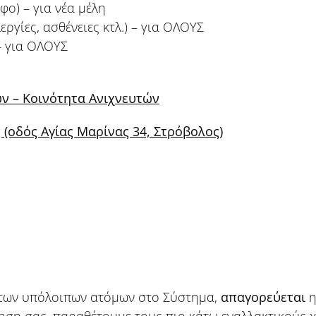
φο) – για νέα μέλη
εργίες, ασθένειες κτλ.) – για ΟΛΟΥΣ
– για ΟΛΟΥΣ
 – Κοινότητα
Ανιχνευτών
(οδός Αγίας Μαρίνας 34, Στρόβολος)
ν των υπόλοιπων ατόμων στο Σύστημα,
απαγορεύεται
η
τηση σας, παραθέτουμε τους πιο κάτω εναλλακτικούς 