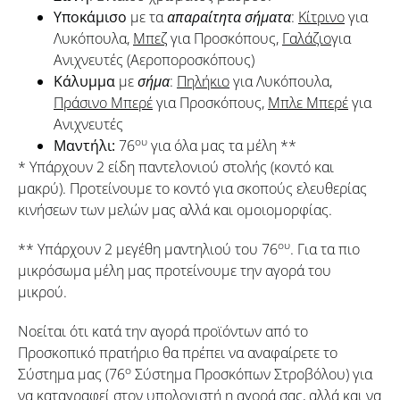
Υποκάμισο
με τα
απαραίτητα σήματα
:
Κίτρινο
για
Λυκόπουλα,
Μπεζ
για Προσκόπους,
Γαλάζιο
για
Ανιχνευτές (Αεροποροσκόπους)
Κάλυμμα
με
σήμα
:
Πηλήκιο
για Λυκόπουλα,
Πράσινο Μπερέ
για Προσκόπους,
Μπλε Μπερέ
για
Ανιχνευτές
ου
Μαντήλι:
76
για όλα μας τα μέλη **
* Υπάρχουν 2 είδη παντελονιού στολής (κοντό και
μακρύ). Προτείνουμε το κοντό για σκοπούς ελευθερίας
κινήσεων των μελών μας αλλά και ομοιομορφίας.
ου
** Υπάρχουν 2 μεγέθη μαντηλιού του 76
. Για τα πιο
μικρόσωμα μέλη μας προτείνουμε την αγορά του
μικρού.
Νοείται ότι κατά την αγορά προϊόντων από το
Προσκοπικό πρατήριο θα πρέπει να αναφαίρετε το
ο
Σύστημα μας (76
Σύστημα Προσκόπων Στροβόλου) για
να καταγραφεί στον υπολογιστή η αγορά σας, αλλά και να