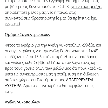
τα προσκόμισαν κατά την εγγραφή. Επισημαίνουμε ότι,
με βάση τους Κανονισμούς του Σ.Π.Κ.,
για να συμμετέχει
οποιοδήποτε μέλος μας, νέο ή παλιό, στις
συγκεντρώσεις/δραστηριότητές μας θα πρέπει να έχει
εγγραφεί
.
Ωράριο Συγκεντρώσεων:
Φέτος το ωράριο για την Αγέλη Λυκοπούλων αλλάζει και
οι συγκεντρώσεις για την Αγέλη θα ξεκινάνε στις 14:45
κερδίζοντας έτσι 15 λεπτά επιπρόσθετης διασκέδασης
και γνώσης κάθε Σάββατο! Γι’ αυτό τον λόγο τονίζουμε
προς τους γονείς όλων των μελών μας ότι πριν, κατά και
μετά τις συγκεντρώσεις μας η στάθμευση ή η διέλευση
από τον χώρο του Συστήματος μας
ΑΠΑΓΟΡΕΥΕΤΑΙ
ΑΥΣΤΗΡΑ.
Άρα το φετινό ωράριο διαμορφώνεται ως
εξής:
Αγέλη Λυκοπούλων