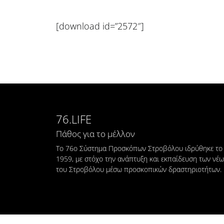
[download id=”2572″]
76.LIFE
Πάθος για το μέλλον
Το 76ο Σύστημα Προσκόπων Στροβόλου ιδρύθηκε το
1959, με στόχο την ανάπτυξη και εκπαίδευση των νέ
του Στροβόλου μέσω προσκοπικών δραστηριοτήτων.