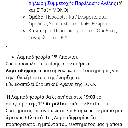
Δήλωση Συμμετοχής Παρέλασης Αγέλης
(Δ’
και Ε’ Τάξη ΜΟΝΟ)
Ομάδα:
Παρουσίες Κατ’ Ενωμοτία στις
Ομαδικές Συνομιλίες της Κάθε Ενωμοτίας
Κοινότητα:
Παρουσίες μέσω της Ομαδικής
Συνομιλίας της Κ.Α.
ης
Λαμπαδηφορία 1
Απριλίου:
Σας προσκαλούμε επίσης στην
ετήσια
Λαμπαδηφορία
που οργανώνει το Σύστημα μας για
την Εθνική Επέτειο της έναρξης του
Εθνικοαπελευθερωτικού Αγώνα της ΕΟΚΑ
.
Η λαμπαδηφορία θα ξεκινήσει στις
19:00
το
ης
απόγευμα
της 1
Απριλίου
από την Εστία του
Συστήματος και αναμένεται να διαρκέσει περίπου μία
ώρα και 30 λεπτά. Της Λαμπαδηφορίας θα
προπορεύεται η μπάντα του Συστήματος μας η οποία