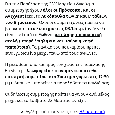
ης
Για την Παρέλαση της 25
Μαρτίου δικαίωμα
συμμετοχής έχουν
όλοι οι Πρόσκοποι και οι
Ανιχνευτές
και τα
Λυκόπουλα των Δ’ και Ε’ τάξεων
του Δημοτικού.
Όλοι οι συμμετέχοντες πρέπει να
βρίσκονται
στο Σύστημα στις 08:15
π.μ.
(αν δεν θα
είναι εκεί από το Εωθινό)
με πλήρη προσκοπική
στολή (μπερέ / πηλήκιο και μαύρα ή καφέ
παπούτσια).
Τα μανίκια του πουκαμίσου πρέπει
είναι γυρισμένα μέχρι πάνω από τους αγκώνες.
Η μετάβαση από και προς τον χώρο της παρέλασης
θα γίνει με
λεωφορείο
και
αναμένεται ότι θα
επιστρέψουμε πίσω στο Σύστημα γύρω στις 12:30
μ.μ.
όπου και μπορείτε να παραλάβετε τα παιδιά σας.
Οι δηλώσεις συμμετοχής πρέπει να γίνουν ανά μέλος
μέχρι και το Σάββατο 22 Μαρτίου ως εξής:
Αγέλη:
από τους γονείς στην
Ηλεκτρονική