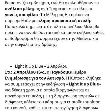
θα παιανίζει εμβατήρια, ενώ θα ακολουθήσουν τα
ανήλικα μέλη
μας ανά Τμήμα και στο τέλος οι
γονείς και φίλοι
. Τα Μέλη μας θα πρέπει να
παρευρεθούν με
πλήρη προσκοπική στολή.
Παρακαλώ σημειώστε ότι όλα τα ανήλικα Μέλη θα
πρέπει να συνοδεύονται από κάποιον ενήλικα καθώς
οι Βαθμοφόροι θα συμμετέχουν στην Μπάντα και
στην ασφάλεια της Δράσης.
Light
it
Up
Blue
– 2
Απριλίου
:
Στις
2 Απριλίου
είναι η
Παγκόσμια Ημέρα
Ενημέρωσης για τον Αυτισμό.
Η Κύπρος κλήθηκε
να συμμετάσχει στην εκδήλωση
«Light it up Blue
»
για δέκατη χρονιά η οποία διοργανώνεται σε
παγκόσμιο επίπεδο, με τη διοργάνωση πορειών σε
διάφορες πόλεις του κόσμου για ευαισθητοποίηση
του κοινού, καθώς και τη φωταγώγηση διάφορων