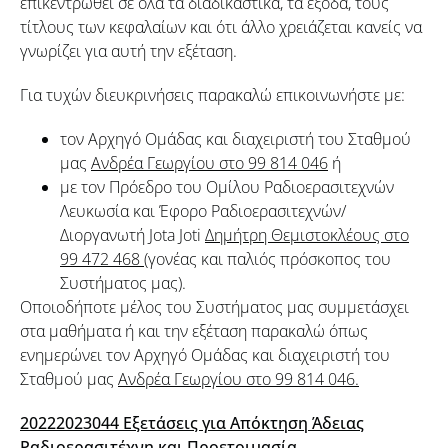
επικεντρωθεί σε όλα τα διαδικαστικά, τα έξοδα, τους
τίτλους των κεφαλαίων και ότι άλλο χρειάζεται κανείς να
γνωρίζει για αυτή την εξέταση.
Για τυχών διευκρινήσεις παρακαλώ επικοινωνήστε με:
τον Αρχηγό Ομάδας και διαχειριστή του Σταθμού
μας
Ανδρέα Γεωργίου στο 99 814 046
ή
με τον Πρόεδρο του Ομίλου Ραδιοερασιτεχνών
Λευκωσία και Έφορο Ραδιοερασιτεχνών/
Διοργανωτή Jota Joti
Δημήτρη Θεμιστοκλέους στο
99 472 468
(γονέας και παλιός πρόσκοπος του
Συστήματος μας).
Οποιοδήποτε μέλος του Συστήματος μας συμμετάσχει
στα μαθήματα ή και την εξέταση παρακαλώ όπως
ενημερώνει τον Αρχηγό Ομάδας και διαχειριστή του
Σταθμού μας
Ανδρέα Γεωργίου στο 99 814 046.
20222023044 Εξετάσεις για Απόκτηση Άδειας
Ραδιοερασιτέχνη και Προετοιμασία