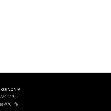
ΙΚΟΙΝΩΝΙΑ
22422700
as@76.life