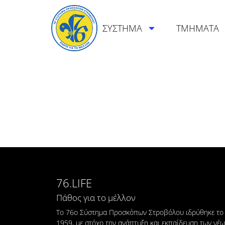
ΣΥΣΤΗΜΑ
ΤΜΗΜΑΤΑ
76.LIFE
Πάθος για το μέλλον
Το 76ο Σύστημα Προσκόπων Στροβόλου ιδρύθηκε το
1959, με στόχο την ανάπτυξη και εκπαίδευση των νέ