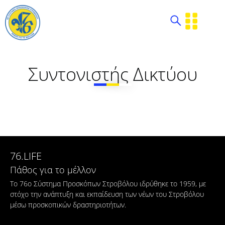
Συντονιστής Δικτύου
76.LIFE
Πάθος για το μέλλον
Το 76ο Σύστημα Προσκόπων Στροβόλου ιδρύθηκε το 1959, με
στόχο την ανάπτυξη και εκπαίδευση των νέων του Στροβόλου
μέσω προσκοπικών δραστηριοτήτων.