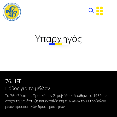
Υπαρχηγός
76.LIFE
Πάθος για το μέλλον
Το 76ο Σύστημα Προσκόπων Στροβόλου ιδρύθηκε το 1959, με
στόχο την ανάπτυξη και εκπαίδευση των νέων του Στροβόλου
μέσω προσκοπικών δραστηριοτήτων.