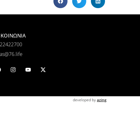
ΙΚΟΙΝΩΝΙΑ
22422700
as@76.life
developed by
azing