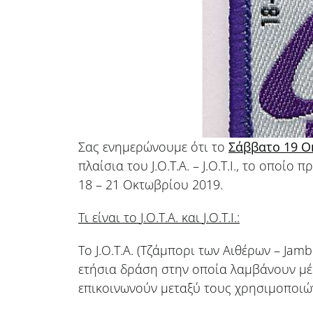
Σας ενημερώνουμε ότι το
Σάββατο 19 Ο
πλαίσια του J.O.T.A. – J.O.T.I., το οπο
18 – 21 Οκτωβρίου 2019.
Τι είναι το
J
.
O
.
T
.
A
. και
J
.
O
.
T
.
I
.:
Το J.O.T.A. (Τζάμπορι των Αιθέρων – Jamb
ετήσια δράση στην οποία λαμβάνουν μέ
επικοινωνούν μεταξύ τους χρησιμοποιών