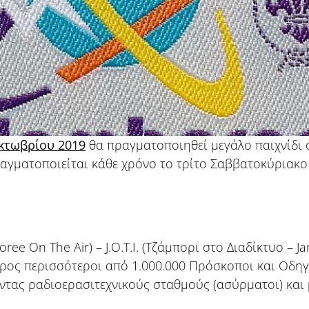
κτωβρίου 2019
θα πραγματοποιηθεί μεγάλο παιχνίδι 
ίο πραγματοποιείται κάθε χρόνο το τρίτο Σαββατοκύριακ
oree On The Air) – J.O.T.I. (Τζάμπορι στο Διαδίκτυο – J
ρος περισσότεροι από 1.000.000 Πρόσκοποι και Οδηγο
τας ραδιοερασιτεχνικούς σταθμούς (ασύρματοι) και μ