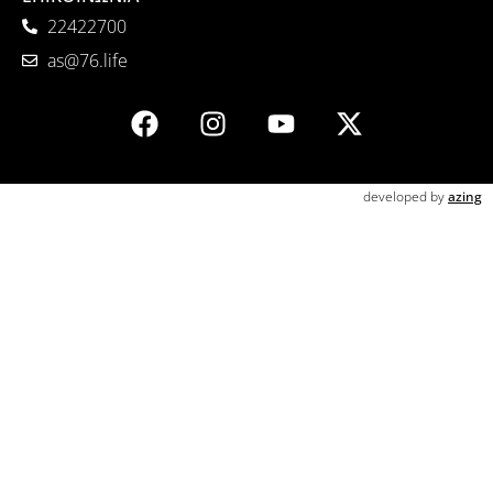
22422700
as@76.life
developed by
azing