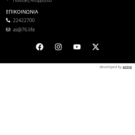
Πολιτική Απορρήτου
ΕΠΙΚΟΙΝΩΝΙΑ
22422700
as@76.life
developed by
azing