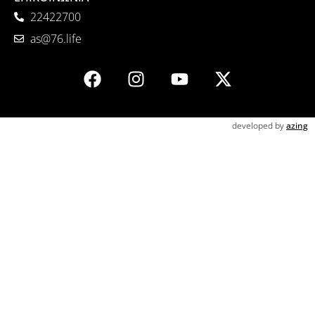
22422700
as@76.life
developed by
azing